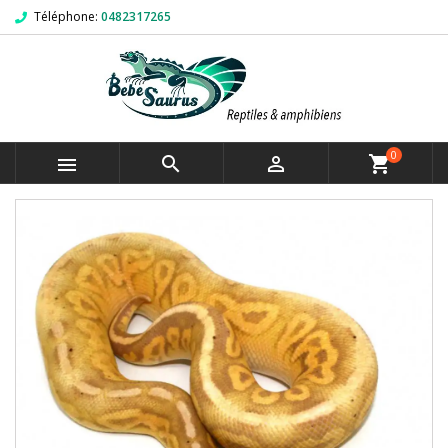
Téléphone:
0482317265
0



shopping_cart