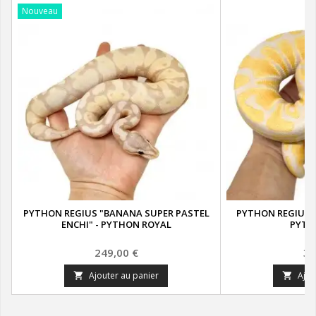
Nouveau
PYTHON REGIUS "BANANA SUPER PASTEL
PYTHON REGIUS "
ENCHI" - PYTHON ROYAL
PYTH
Prix
Pr
249,00 €
39
Ajouter au panier
Ajou

