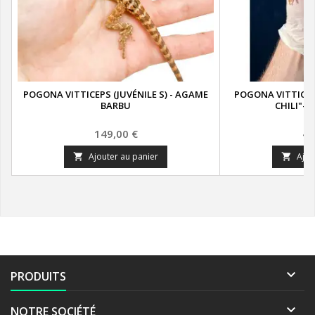
POGONA VITTICEPS (JUVÉNILE S) - AGAME
POGONA VITTICEP
BARBU
CHILI"-
Prix
Pr
149,00 €
42
Ajouter au panier
Ajou



PRODUITS

NOTRE SOCIÉTÉ