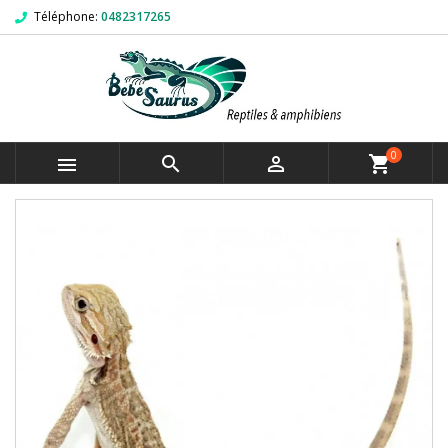
Téléphone:
0482317265
0



shopping_cart