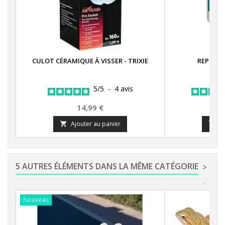
CULOT CÉRAMIQUE À VISSER - TRIXIE
REPTI C
5
/
5
-
4
avis
Prix
14,99 €
Ajouter au panier
A


5 AUTRES ÉLÉMENTS DANS LA MÊME CATÉGORIE
>
<
Nouveau