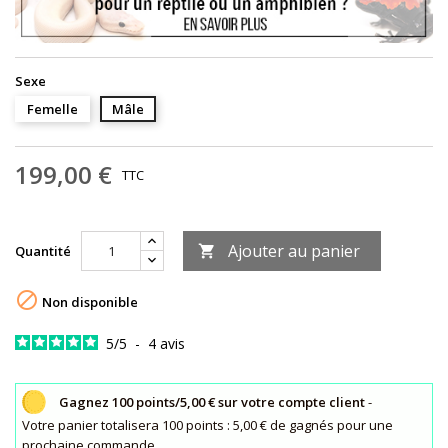
Sexe
Femelle
Mâle
199,00 €
TTC
Ajouter au panier
Quantité


Non disponible
5
/
5
-
4
avis
Gagnez 100 points/5,00 € sur votre compte client
-
Votre panier totalisera 100 points : 5,00 € de gagnés pour une
prochaine commande.