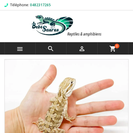
Téléphone:
0482317265
0



shopping_cart