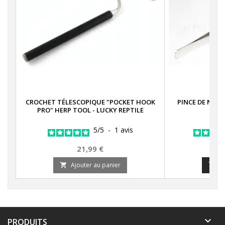
CROCHET TÉLESCOPIQUE "POCKET HOOK
PINCE DE NOU
PRO" HERP TOOL - LUCKY REPTILE
5
/
5
-
1
avis
Prix
21,99 €
Ajouter au panier
A



PRODUITS