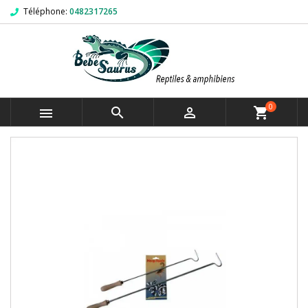
Téléphone:
0482317265
0



shopping_cart