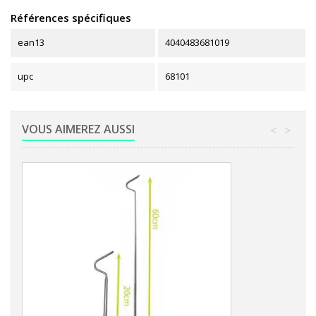
Références spécifiques
ean13
4040483681019
upc
68101
VOUS AIMEREZ AUSSI
<
>