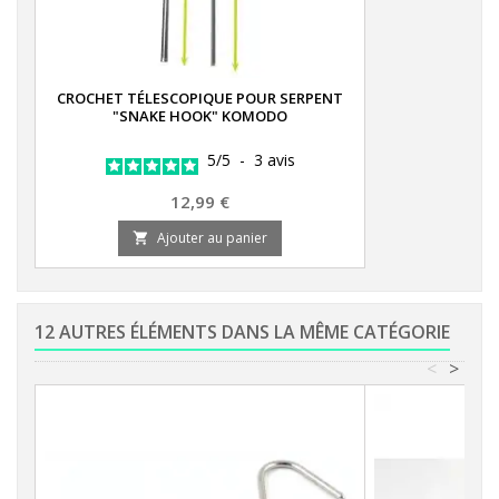
CROCHET TÉLESCOPIQUE POUR SERPENT
"SNAKE HOOK" KOMODO
5
/
5
-
3
avis
Prix
12,99 €
Ajouter au panier

12 AUTRES ÉLÉMENTS DANS LA MÊME CATÉGORIE
<
>