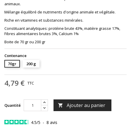
animaux.
Mélange équilibré de nutriments d'origine animale et végétale.
Riche en vitamines et substances minérales.
Constituant analytiques: protéine brute 43%, matière grasse 17%,
Fibres alimentaires brutes 3%, Calcium 1%
Boite de 70 gr ou 200 gr
Contenance
70gr
200 g
4,79 €
TTC
Ajouter au panier
Quantité

4.5
/
5
-
8
avis