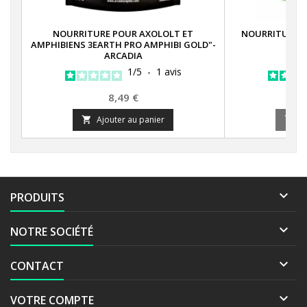
NOURRITURE POUR AXOLOLT ET
NOURRITURE P
AMPHIBIENS 3EARTH PRO AMPHIBI GOLD"-
LU
ARCADIA
1
/
5
-
1
avis
Prix
8,49 €
Ajouter au panier
A



PRODUITS

NOTRE SOCIÉTÉ

CONTACT

VOTRE COMPTE