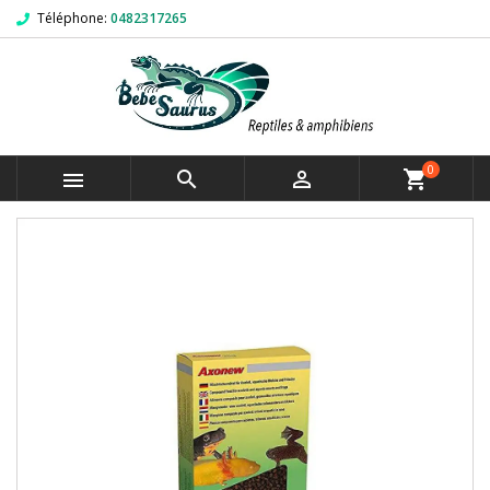
Téléphone:
0482317265
0



shopping_cart