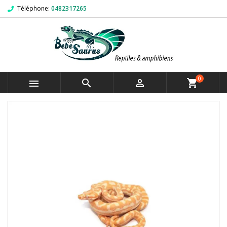
Téléphone:
0482317265
0



shopping_cart