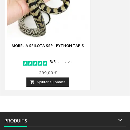
MORELIA SPILOTA SSP - PYTHON TAPIS
5
/
5
-
1
avis
Prix
299,00 €
Ajouter au panier


PRODUITS