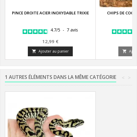
PINCE DROITE ACIER INOXYDABLE TRIXIE
CHIPS DE COCO 
4.7
/
5
-
7
avis
Prix
Pr
12,99 €
1
Ajouter au panier
Ajou


1 AUTRES ÉLÉMENTS DANS LA MÊME CATÉGORIE
<
>