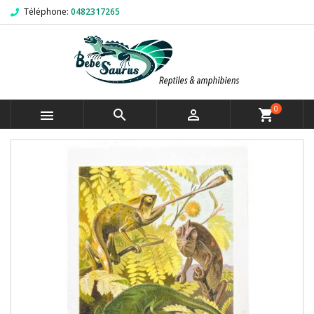
Téléphone:
0482317265
0



shopping_cart