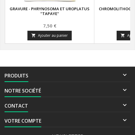
GRAVURE - PHRYNOSOMA ET UROPLATUS
CHROMOLITHOGRA
"TAPAYE"
Prix
P
7,50 €
8
Ajouter au panier
Ajou



PRODUITS

NOTRE SOCIÉTÉ

CONTACT

VOTRE COMPTE