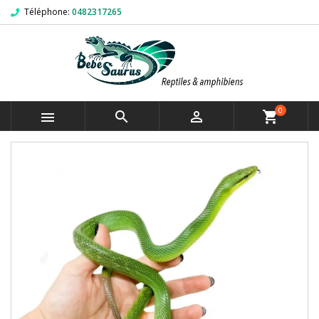
Téléphone:
0482317265
0



shopping_cart