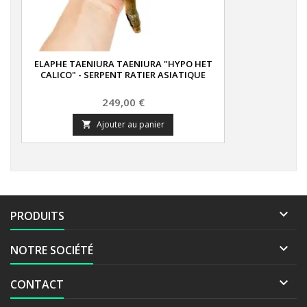
ELAPHE TAENIURA TAENIURA "HYPO HET
CALICO" - SERPENT RATIER ASIATIQUE
Prix
249,00 €
Ajouter au panier


PRODUITS

NOTRE SOCIÉTÉ

CONTACT