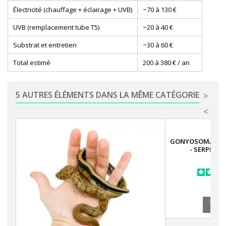
Électricité (chauffage + éclairage + UVB)
~70 à 130 €
UVB (remplacement tube T5)
~20 à 40 €
Substrat et entretien
~30 à 60 €
Total estimé
200 à 380 € / an
5 AUTRES ÉLÉMENTS DANS LA MÊME CATÉGORIE
>
<
GONYOSOMA (RH
- SERPENT
A
