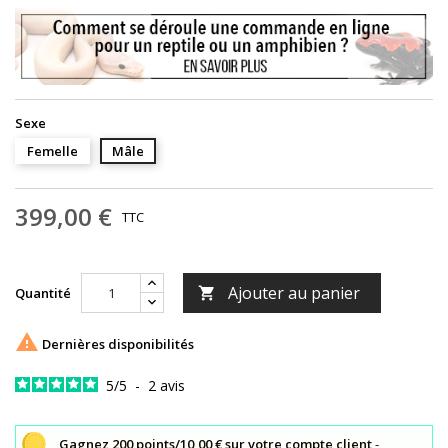
Sexe
Femelle
Mâle
399,00 €
TTC
Ajouter au panier
Quantité


Dernières disponibilités
5
/
5
-
2
avis
Gagnez 200 points/10,00 € sur votre compte client
-