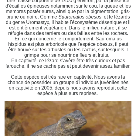
une masse corporelle de 1400 g environ, par la présence
d'écailles épineuses notamment sur le cou, la queue et les
membres postérieures, ainsi que par la pigmentation, gris-
brune ou noire. Comme
Sauromalus obesus
, et le lézards
du genre
Uromastyx
, il habite l'écosystème désertique et il
est entièrement végétarien. Dans le milieu naturel, il se
réfugie dans des terriers ou des failles entre les rochers.
En ce qui concerne le comportement,
Sauromalus
hispidus
est plus arboricole que l'espèce
obesus
, il peut
être trouvé sur les arbustes ou les cactus, sur lesquels il
grimpe pour se nourrir de fleurs et fruits.
En captivité, ce lézard s'avère être très curieux et pas
farouche, il ne se cache pas et peut devenir assez familier.
Cette espèce est très rare en captivité. Nous avons la
chance de posséder un groupe d'individus juvéniles nés
en captivité en 2005, depuis nous avons reproduit cette
espèce à plusieurs reprises.