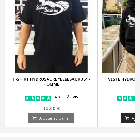
T-SHIRT HYDROSAURE "BEBESAURUS" -
VESTE HYDROSA
HOMME
H
5
/
5
-
2
avis
Prix
Pr
15,00 €
2
Ajouter au panier
Ajou

