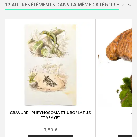
12 AUTRES ÉLÉMENTS DANS LA MÊME CATÉGORIE
<
>
GRAVURE - PHRYNOSOMA ET UROPLATUS
AM
"TAPAYE"
Prix
Pr
7,50 €
2