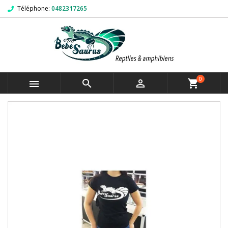
Téléphone:
0482317265
0



shopping_cart