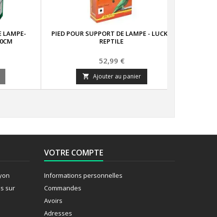
 LAMPE-
PIED POUR SUPPORT DE LAMPE - LUCKY
80CM
REPTILE
Prix
52,99 €
Ajouter au panier

VOTRE COMPTE
Lyon
Informations personnelles
s sur
Commandes
Avoirs
Adresses