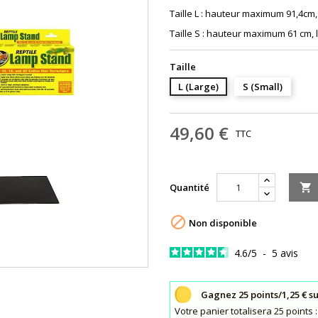
Taille L : hauteur maximum 91,4cm
Taille S : hauteur maximum 61 cm
Taille
L (Large)
S (Small)
49,60 €
TTC
Quantité


Non disponible
4.6
/
5
-
5
avis
Gagnez 25 points/1,25 € s
Votre panier totalisera 25 point