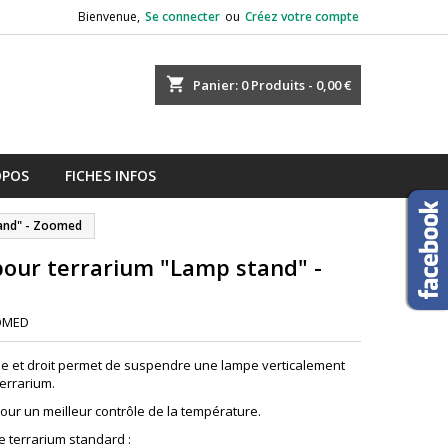
Bienvenue,
Se connecter
ou
Créez votre compte
shopping_cart
Panier:
0
Produits - 0,00 €
OPOS
FICHES INFOS
tand" - Zoomed
our terrarium "Lamp stand" -
OMED
e et droit permet de suspendre une lampe verticalement
errarium.
our un meilleur contrôle de la température.
e terrarium standard :