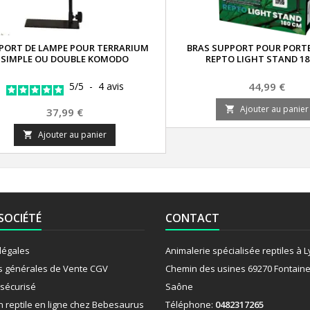
PORT DE LAMPE POUR TERRARIUM
BRAS SUPPORT POUR PORTE
SIMPLE OU DOUBLE KOMODO
REPTO LIGHT STAND 1
Prix
5
/
5
-
4
avis
44,99 €
Ajouter au panier

Prix
37,99 €
Ajouter au panier

SOCIÉTÉ
CONTACT
légales
Animalerie spécialisée reptiles à 
s générales de Vente CGV
Chemin des usines 69270 Fontaine
sécurisé
Saône
n reptile en ligne chez Bebesaurus
Téléphone:
0482317265