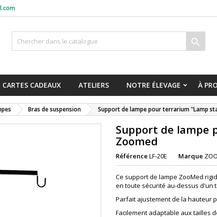
l.com

CARTES CADEAUX
ATELIERS
NOTRE ÉLEVAGE
À PR
mpes
Bras de suspension
Support de lampe pour terrarium "Lamp s
Support de lampe p
Zoomed
Référence
LF-20E
Marque
ZO
Ce support de lampe ZooMed rigid
en toute sécurité au-dessus d'un t
Parfait ajustement de la hauteur p
Facilement adaptable aux tailles d